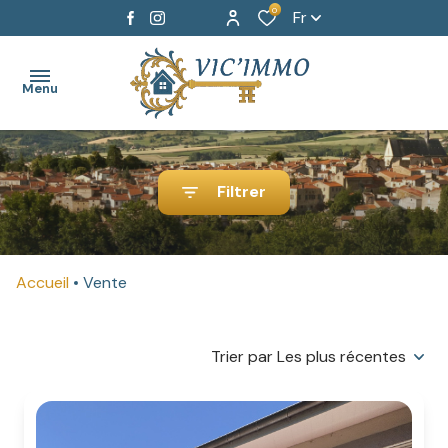
0
Fr
Menu
ACCUEIL
Filtrer
AGENCE
BIENS A
Accueil
Vente
VENDRE
BIENS
Trier par Les plus récentes
A
LOUER
HONORAIRES