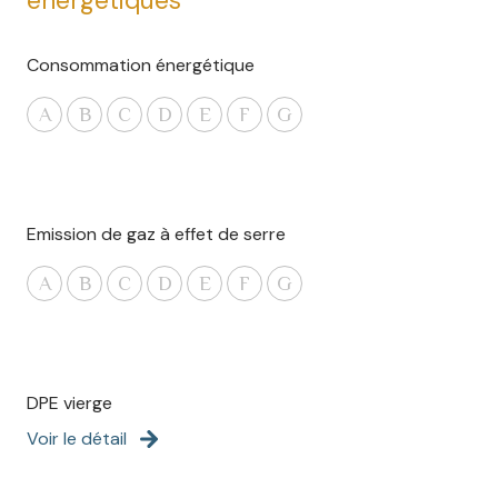
énergétiques
Consommation énergétique
A
B
C
D
E
F
G
Emission de gaz à effet de serre
A
B
C
D
E
F
G
DPE vierge
Voir le détail