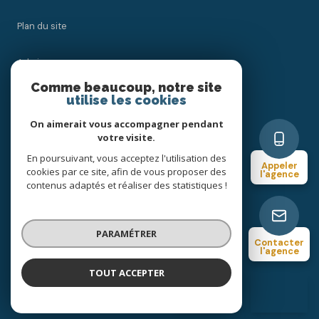
Plan du site
Admin
Comme beaucoup, notre site
utilise les cookies
Nos honoraires
On aimerait vous accompagner pendant
Politique RGPD
votre visite.
En poursuivant, vous acceptez l'utilisation des
Appeler
cookies par ce site, afin de vous proposer des
Cookies
l'agence
contenus adaptés et réaliser des statistiques !
© 2026 | Tous droits réservés
PARAMÉTRER
Contacter
l'agence
Réalisé par
TOUT ACCEPTER
VIC'IMMO
Agence