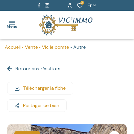
0
Fr
Menu
Accueil
Vente
Vic le comte
Autre
ACCUEIL
AGENCE
Retour aux résultats
BIENS A
VENDRE
Télécharger la fiche
BIENS
Partager ce bien
A
LOUER
HONORAIRES