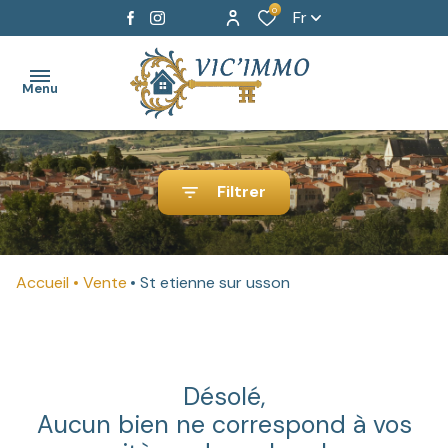
0
Fr
Menu
ACCUEIL
Filtrer
AGENCE
BIENS A
Accueil
Vente
St etienne sur usson
VENDRE
BIENS
A
LOUER
Désolé,
Aucun bien ne correspond à vos
HONORAIRES