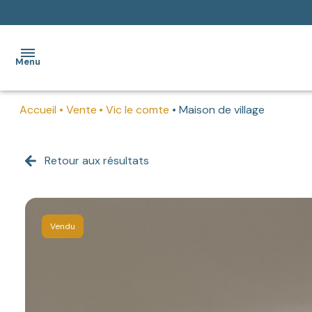
Menu
Accueil
Vente
Vic le comte
Maison de village
ACCUEIL
AGENCE
Retour aux résultats
BIENS A
VENDRE
Vendu
BIENS
A
LOUER
HONORAIRES