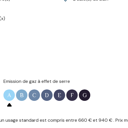
(x)
Emission de gaz à effet de serre
A
B
C
D
E
F
G
n usage standard est compris entre 660 € et 940 € . Prix mo