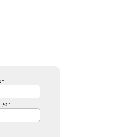
 *
 (%) *