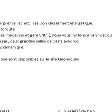
f ou premier achat. Très bon classement énergétique.
utoroute.
s, médecins et gare SNCF), nous vous invitons à venir décou
reau, deux grandes salles de bains avec wc.
rmodynamique.
posé sont disponibles sur le site
Géorisques
re(s)
2 salle(s) de bain