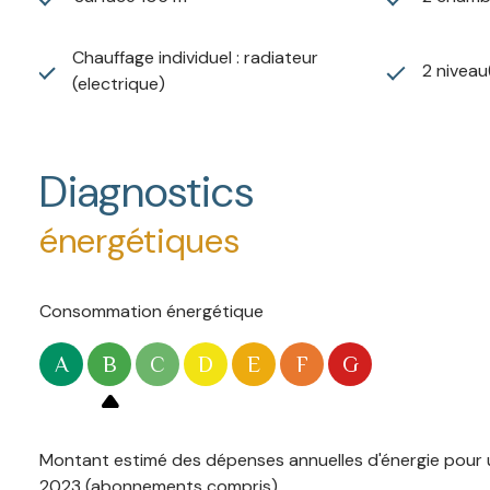
Chauffage individuel : radiateur
2 niveau
(electrique)
Diagnostics
énergétiques
Consommation énergétique
A
B
C
D
E
F
G
Montant estimé des dépenses annuelles d'énergie pour u
2023 (abonnements compris).