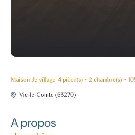
Maison de village
4 pièce(s)
2 chambre(s)
10
Vic-le-Comte (63270)
A propos